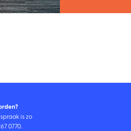
orden?
fspraak is zo
267 0770
.