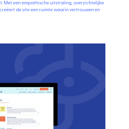
t. Met een empathische uitstraling, overzichtelijke
 creëert de site een ruimte waarin vertrouwen en