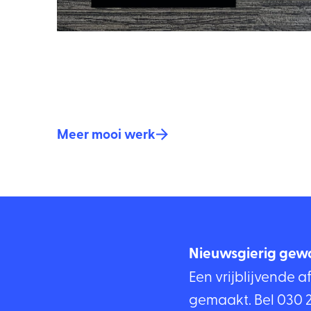
Meer mooi werk
Nieuwsgierig gew
Een vrijblijvende a
gemaakt. Bel
030 