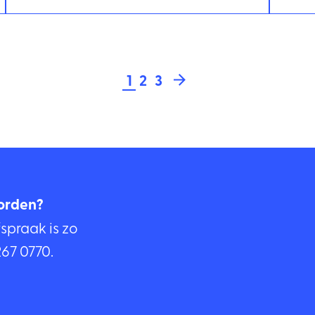
>
1
2
3
orden?
fspraak is zo
267 0770
.