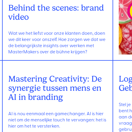
Behind the scenes: brand
video
Wat we het liefst voor onze klanten doen, doen
we dit keer voor onszelf. Hoe zorgen we dat we
de belangrijkste insights over werken met
MasterMakers over de bühne krijgen?
Mastering Creativity: De
Log
synergie tussen mens en
Geb
AI in branding
Stel je
bent h
AI is nou eenmaal een gamechanger. AI is hier
aan de
niet om de menselijke touch te vervangen: het is
vraag 
hier om het te versterken.
gebrui