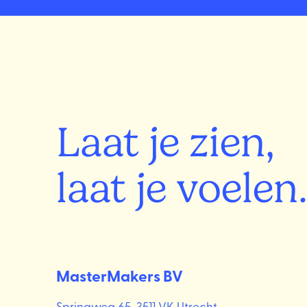
Laat je zien,
laat je voelen
MasterMakers BV
Springweg 65
,
3511 VK Utrecht