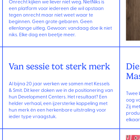
Onrecht kijken we liever niet weg. NietNiks is
een platform voor iedereen die wil opstaan
tegen onrecht maar niet weet waar te
beginnen. Geen grote gebaren. Geen
ellenlange uitleg. Gewoon: vandaag doe ik niet
niks. Elke dag een beetje meer.
Van sessie tot sterk merk
Die
Ma
Al bijna 20 jaar werken we samen met Kessels
& Smit. Dit keer doken we in de positionering van
Twee b
hun Development Centers. Het resultaat? Een
oog vo
helder verhaal, een ijzersterke koppeling met
Zij me
hun merk én een herkenbare uitstraling voor
produc
ieder type vraagstuk.
elkaar