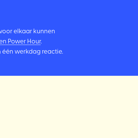
voor elkaar kunnen
een Power Hour
.
en één werkdag reactie.