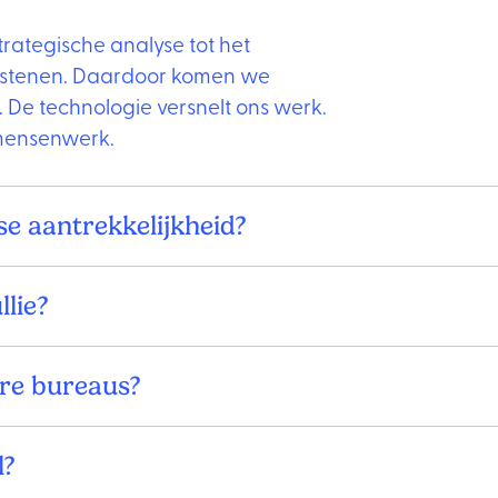
trategische analyse tot het
wstenen. Daardoor komen we
n. De technologie versnelt ons werk.
n mensenwerk.
se aantrekkelijkheid?
llie?
ere bureaus?
l?