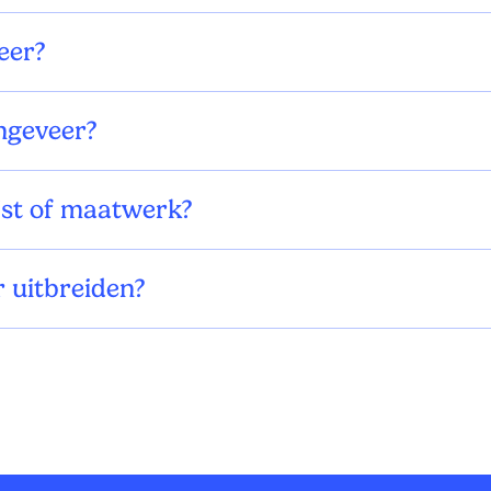
eer?
ngeveer?
ijst of maatwerk?
 uitbreiden?