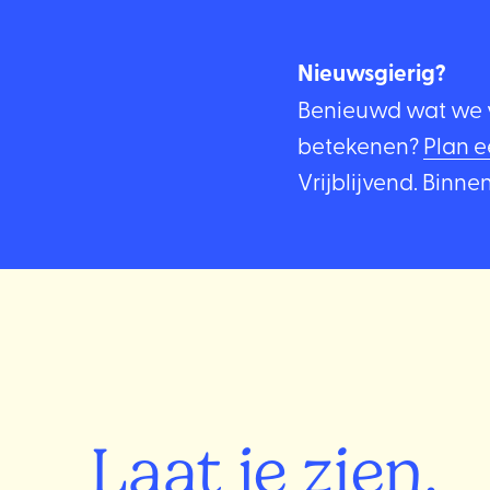
Nieuwsgierig?
Benieuwd wat we 
betekenen?
Plan 
Vrijblijvend. Binn
Laat je zien,