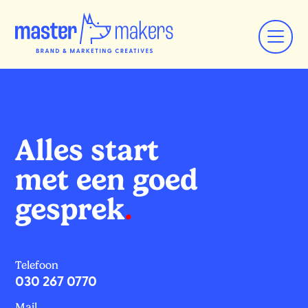
Alles start
met een goed
gesprek
.
Telefoon
030 267 0770
Mail