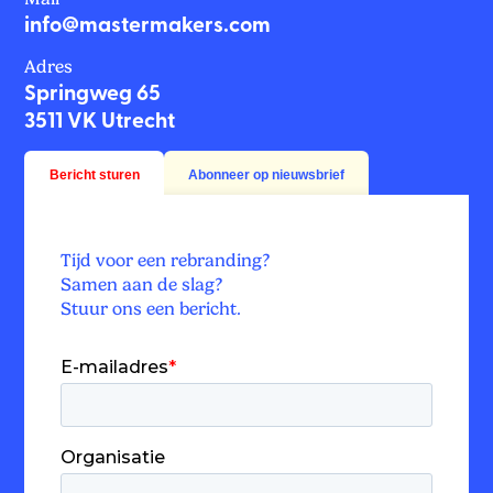
info@mastermakers.com
Adres
Springweg 65
3511 VK Utrecht
Bericht sturen
Abonneer op nieuwsbrief
Tijd voor een rebranding?
Samen aan de slag?
Stuur ons een bericht.