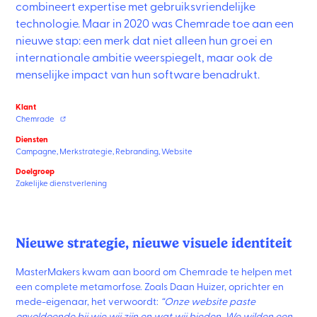
combineert expertise met gebruiksvriendelijke
technologie. Maar in 2020 was Chemrade toe aan een
nieuwe stap: een merk dat niet alleen hun groei en
internationale ambitie weerspiegelt, maar ook de
menselijke impact van hun software benadrukt.
Klant
Chemrade
Diensten
Campagne
,
Merkstrategie
,
Rebranding
,
Website
Doelgroep
Zakelijke dienstverlening
Nieuwe strategie, nieuwe visuele identiteit
MasterMakers kwam aan boord om Chemrade te helpen met
een complete metamorfose. Zoals Daan Huizer, oprichter en
mede-eigenaar, het verwoordt:
“Onze website paste
onvoldoende bij wie wij zijn en wat wij bieden. We wilden een