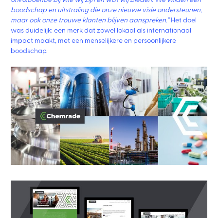
boodschap en uitstraling die onze nieuwe visie ondersteunen,
maar ook onze trouwe klanten blijven aanspreken.”
Het doel
was duidelijk: een merk dat zowel lokaal als internationaal
impact maakt, met een menselijkere en persoonlijkere
boodschap.