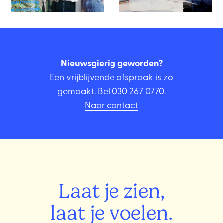
Nieuwsgierig geworden?
Een vrijblijvende afspraak is zo
gemaakt. Bel
030 267 0770
.
Naar contact
Laat je zien,
laat je voelen.