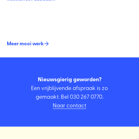
Meer mooi werk
Nieuwsgierig geworden?
Een vrijblijvende afspraak is zo
gemaakt. Bel
030 267 0770
.
Naar contact