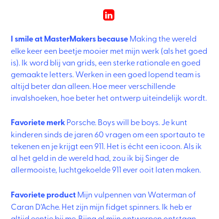
LinkedIn
I smile at MasterMakers because
Making the wereld
elke keer een beetje mooier met mijn werk (als het goed
is). Ik word blij van grids, een sterke rationale en goed
gemaakte letters. Werken in een goed lopend team is
altijd beter dan alleen. Hoe meer verschillende
invalshoeken, hoe beter het ontwerp uiteindelijk wordt.
Favoriete merk
Porsche. Boys will be boys. Je kunt
kinderen sinds de jaren 60 vragen om een sportauto te
tekenen en je krijgt een 911. Het is écht een icoon. Als ik
al het geld in de wereld had, zou ik bij Singer de
allermooiste, luchtgekoelde 911 ever ooit laten maken.
Favoriete product
Mijn vulpennen van Waterman of
Caran D’Ache. Het zijn mijn fidget spinners. Ik heb er
altijd eentje bij me. Bijna al mijn ontwerpen ontstaan